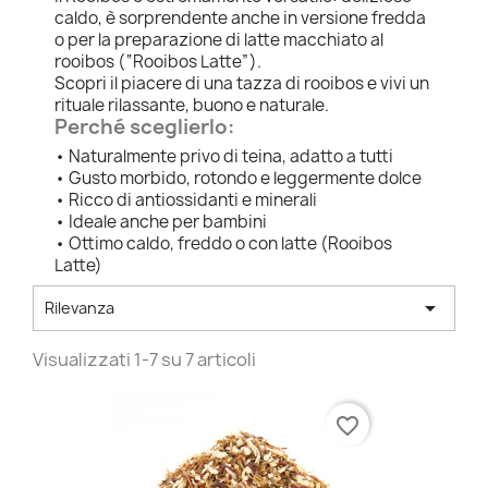
caldo, è sorprendente anche in versione fredda
o per la preparazione di latte macchiato al
rooibos (“Rooibos Latte”).
Scopri il piacere di una tazza di rooibos e vivi un
rituale rilassante, buono e naturale.
Perché sceglierlo:
• Naturalmente privo di teina, adatto a tutti
• Gusto morbido, rotondo e leggermente dolce
• Ricco di antiossidanti e minerali
• Ideale anche per bambini
• Ottimo caldo, freddo o con latte (Rooibos
Latte)

Rilevanza
Visualizzati 1-7 su 7 articoli
favorite_border