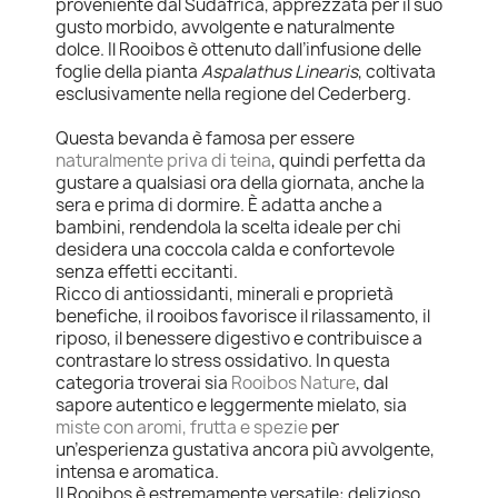
proveniente dal Sudafrica, apprezzata per il suo
gusto morbido, avvolgente e naturalmente
dolce. Il Rooibos è ottenuto dall’infusione delle
foglie della pianta
Aspalathus Linearis
, coltivata
esclusivamente nella regione del Cederberg.
Questa bevanda è famosa per essere
naturalmente priva di teina
, quindi perfetta da
gustare a qualsiasi ora della giornata, anche la
sera e prima di dormire. È adatta anche a
bambini, rendendola la scelta ideale per chi
desidera una coccola calda e confortevole
senza effetti eccitanti.
Ricco di antiossidanti, minerali e proprietà
benefiche, il rooibos favorisce il rilassamento, il
riposo, il benessere digestivo e contribuisce a
contrastare lo stress ossidativo. In questa
categoria troverai sia
Rooibos Nature
, dal
sapore autentico e leggermente mielato, sia
miste con aromi, frutta e spezie
per
un’esperienza gustativa ancora più avvolgente,
intensa e aromatica.
Il Rooibos è estremamente versatile: delizioso