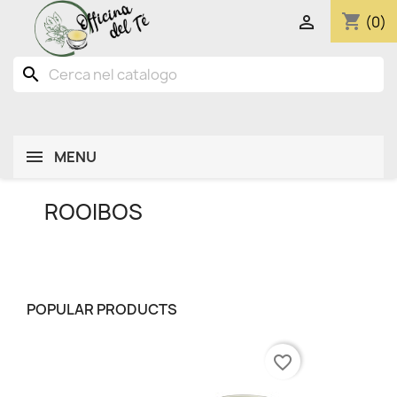
shopping_cart

(0)
search
MENU
ROOIBOS
POPULAR PRODUCTS
favorite_border