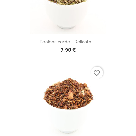
Rooibos Verde – Delicato,...
7,90 €
favorite_border