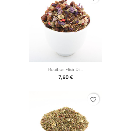
Rooibos Elisir Di...
7,90 €
favorite_border