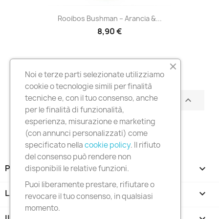
Rooibos Bushman – Arancia &...
8,90 €
Visualizzati 1-7 su 7 articoli
Noi e terze parti selezionate utilizziamo
cookie o tecnologie simili per finalità
tecniche e, con il tuo consenso, anche
Torna all'inizio

per le finalità di funzionalità,
esperienza, misurazione e marketing
(con annunci personalizzati) come
specificato nella
cookie policy
. Il rifiuto
del consenso può rendere non
PRODOTTI

disponibili le relative funzioni.
Puoi liberamente prestare, rifiutare o
LA NOSTRA AZIENDA

revocare il tuo consenso, in qualsiasi
momento.
IL TUO ACCOUNT
