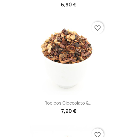
6,90 €
favorite_border
Rooibos Cioccolato &...
7,90 €
favorite_border