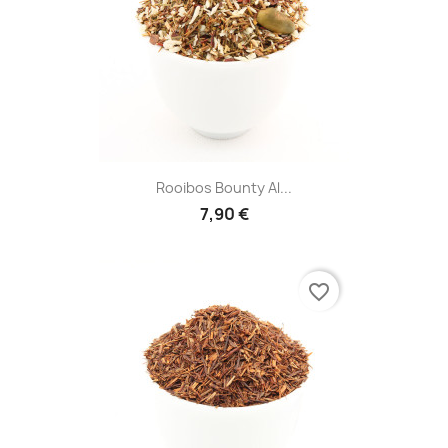
Rooibos Bounty Al...
7,90 €
favorite_border