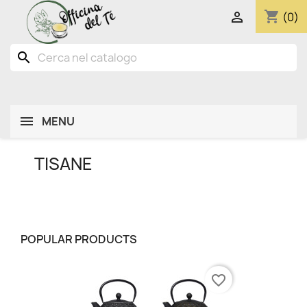
shopping_cart

(0)
search
MENU
TISANE
POPULAR PRODUCTS
favorite_border