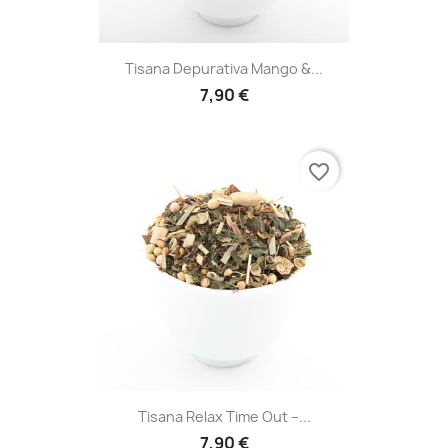
Tisana Depurativa Mango &...
7,90 €
favorite_border
Tisana Relax Time Out –...
7,90 €