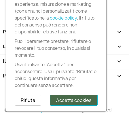
esperienza, misurazione e marketing
(con annunci personalizzati) come
specificato nella
cookie policy
. Il rifiuto
del consenso può rendere non
PRODOTTI

disponibili le relative funzioni.
Puoi liberamente prestare, rifiutare o
LA NOSTRA AZIENDA

revocare il tuo consenso, in qualsiasi
momento.
IL TUO ACCOUNT

Usa il pulsante “Accetta” per
acconsentire. Usa il pulsante “Rifiuta” o
INFORMAZIONI NEGOZIO
keyboard_arrow_down
chiudi questa informativa per
continuare senza accettare.
Follow us
Rifiuta
Accetta cookies
© 2026 –
Italianstylediffusion®
– All Rights Reserved