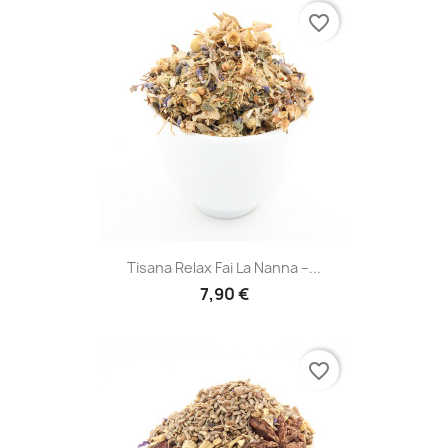
favorite_border
Tisana Relax Fai La Nanna –...
7,90 €
favorite_border