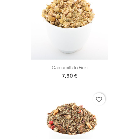
Camomilla In Fiori
7,90 €
favorite_border