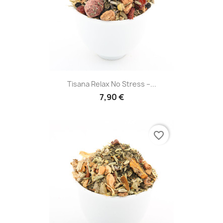
Tisana Relax No Stress –...
7,90 €
favorite_border