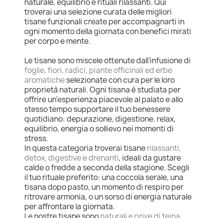
naturale, equilibrio e rituali rilassanti. Qui
troverai una selezione curata delle migliori
tisane funzionali create per accompagnarti in
ogni momento della giornata con benefici mirati
per corpo e mente.
Le tisane sono miscele ottenute dall’infusione di
foglie, fiori, radici, piante officinali ed erbe
aromatiche
selezionate con cura per le loro
proprietà naturali. Ogni tisana è studiata per
offrire un’esperienza piacevole al palato e allo
stesso tempo supportare il tuo benessere
quotidiano: depurazione, digestione, relax,
equilibrio, energia o sollievo nei momenti di
stress.
In questa categoria troverai tisane
rilassanti,
detox, digestive e drenanti
, ideali da gustare
calde o fredde a seconda della stagione. Scegli
il tuo rituale preferito: una coccola serale, una
tisana dopo pasto, un momento di respiro per
ritrovare armonia, o un sorso di energia naturale
per affrontare la giornata.
Le nostre tisane sono
naturali e prive di teina
,