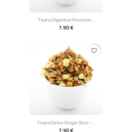
Tisana Digestiva Finocchio...
7,90 €
favorite_border
Tisana Detox Ginger Shot –...
7,90 €