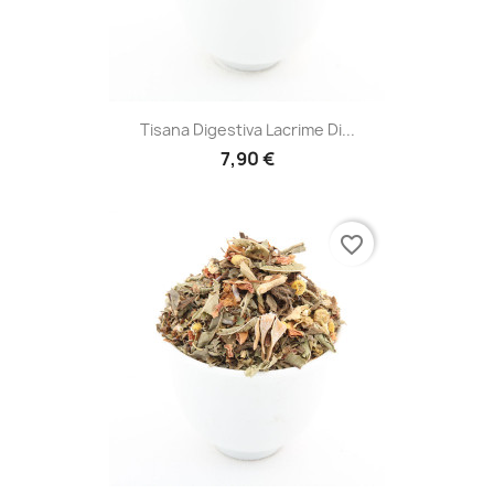
Tisana Digestiva Lacrime Di...
7,90 €
favorite_border