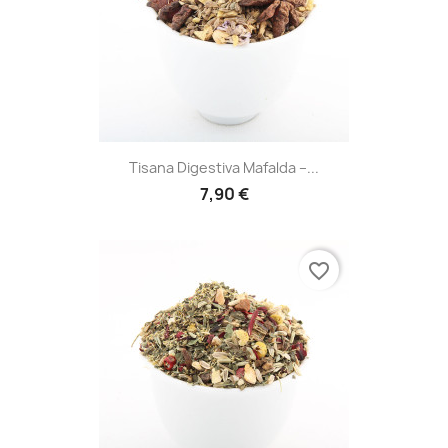
Tisana Digestiva Mafalda –...
7,90 €
favorite_border