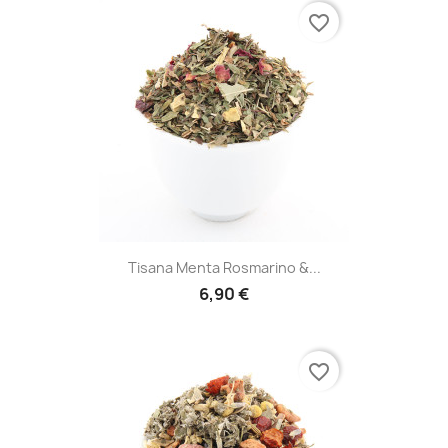
favorite_border
Tisana Menta Rosmarino &...
6,90 €
favorite_border