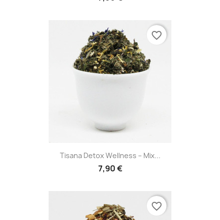
favorite_border
Tisana Detox Wellness – Mix...
7,90 €
favorite_border