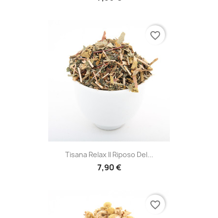
favorite_border
Tisana Relax Il Riposo Del...
7,90 €
favorite_border