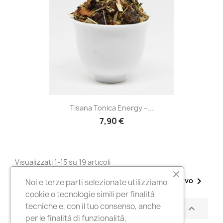
Tisana Tonica Energy –...
7,90 €
Visualizzati 1-15 su 19 articoli
1

Successivo
2
Noi e terze parti selezionate utilizziamo
cookie o tecnologie simili per finalità
tecniche e, con il tuo consenso, anche
Torna all'inizio

per le finalità di funzionalità,