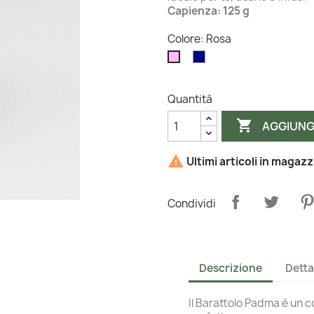
Capienza: 125 g
Colore: Rosa
Blu
Rosa
Quantità

AGGIUNG

Ultimi articoli in magaz
Condividi
Descrizione
Detta
Il Barattolo Padma è un 