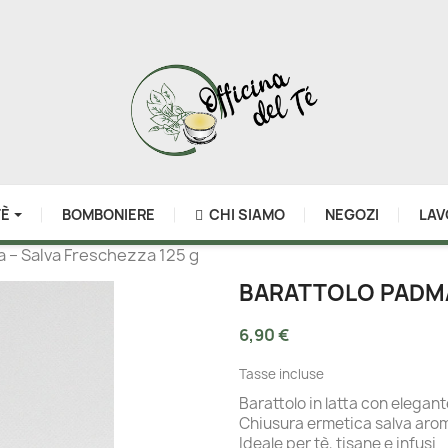
TÈ
BOMBONIERE
CHI SIAMO
NEGOZI
LAV
a – Salva Freschezza 125 g
BARATTOLO PADMA 
6,90 €
Tasse incluse
Barattolo in latta con elegant
Chiusura ermetica salva aro
Ideale per tè, tisane e infusi