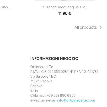
Anteprima

Dian...
Tè Bianco Yueguang Bai Old...
11,90 €
All products

INFORMAZIONI NEGOZIO
Officina del Tè
P.IVA e C.F. 05213330284 N° REA PD-451783
Via Salboro 11/C
35124 Padova
Padova
Italia
Chiamaci:
+39 338 990 6903
Inviaci un'e-mail:
info@officinadelte.com