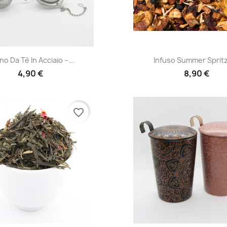
Anteprima
Anteprima


no Da Tè In Acciaio –...
Infuso Summer Spritz 
4,90 €
8,90 €
favorite_border