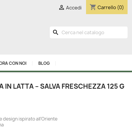
shopping_cart

Carrello
(0)
Accedi
search
ORA CON NOI
BLOG
IN LATTA – SALVA FRESCHEZZA 125 G
e design ispirato all’Oriente
ma