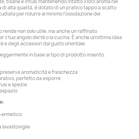
è, tisane e infusi mantenendo intatto il loro aroma nel
 di alta qualità, è dotato di un pratico tappo a scatto
udiata per ridurre al minimo l’ossidazione del
lo rende non solo utile, ma anche un raffinato
il tuo angolo del tè o la cucina. È anche un’ottima idea
tè e degli accessori dal gusto orientale.
eggermente in base al tipo di prodotto inserito.
 preserva aromaticità e freschezza
rativo, perfetto da esporre
nfusi e spezie
vaspazio
e:
o ermetico
 lavastoviglie