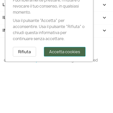
Puoi liberamente prestare, rifiutare o
LA NOSTRA AZIENDA

revocare il tuo consenso, in qualsiasi
momento.
IL TUO ACCOUNT

Usa il pulsante “Accetta” per
acconsentire. Usa il pulsante “Rifiuta” o
INFORMAZIONI NEGOZIO
keyboard_arrow_down
chiudi questa informativa per
continuare senza accettare.
Follow us
Rifiuta
Accetta cookies
© 2026 –
Italianstylediffusion®
– All Rights Reserved