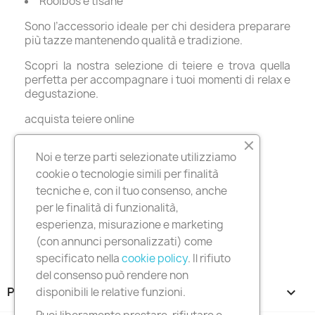
Rooibos e tisane
Sono l’accessorio ideale per chi desidera preparare
più tazze mantenendo qualità e tradizione.
Scopri la nostra selezione di teiere e trova quella
perfetta per accompagnare i tuoi momenti di relax e
degustazione.
acquista teiere online
teiere di qualità
Noi e terze parti selezionate utilizziamo
teiera per tè sfuso
cookie o tecnologie simili per finalità
tecniche e, con il tuo consenso, anche
per le finalità di funzionalità,
esperienza, misurazione e marketing
(con annunci personalizzati) come
specificato nella
cookie policy
. Il rifiuto
del consenso può rendere non
PRODOTTI

disponibili le relative funzioni.