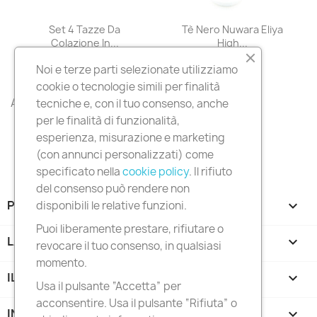
Set 4 Tazze Da
Tè Nero Nuwara Eliya
Colazione In...
High...
32,90 €
8,90 €
Noi e terze parti selezionate utilizziamo
cookie o tecnologie simili per finalità
All products

tecniche e, con il tuo consenso, anche
per le finalità di funzionalità,
esperienza, misurazione e marketing
(con annunci personalizzati) come
specificato nella
cookie policy
. Il rifiuto
del consenso può rendere non
PRODOTTI

disponibili le relative funzioni.
Puoi liberamente prestare, rifiutare o
LA NOSTRA AZIENDA

revocare il tuo consenso, in qualsiasi
momento.
IL TUO ACCOUNT

Usa il pulsante “Accetta” per
acconsentire. Usa il pulsante “Rifiuta” o
INFORMAZIONI NEGOZIO
keyboard_arrow_down