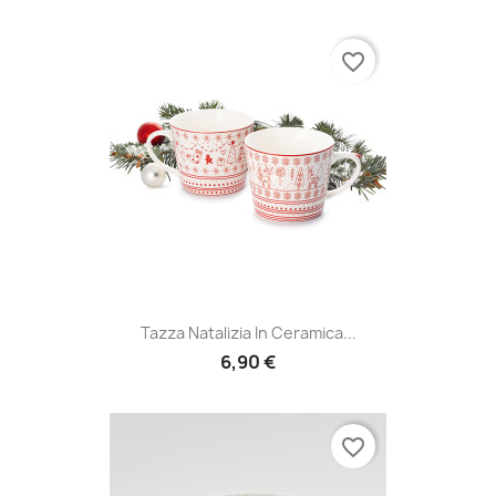
favorite_border
Tazza Natalizia In Ceramica...
6,90 €
favorite_border