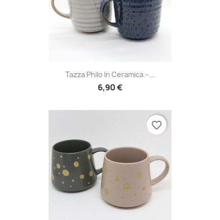
Tazza Philo In Ceramica –...
6,90 €
favorite_border