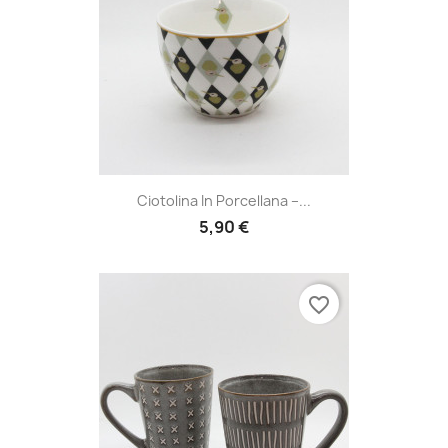
Ciotolina In Porcellana –...
5,90 €
favorite_border