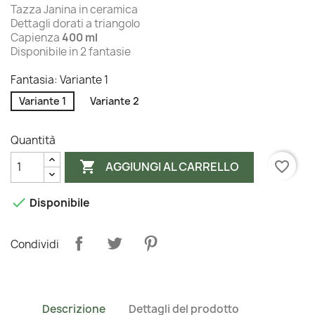
Tazza Janina in ceramica
Dettagli dorati a triangolo
Capienza
400 ml
Disponibile in 2 fantasie
Fantasia: Variante 1
Variante 1
Variante 2
Quantità

favorite_border
AGGIUNGI AL CARRELLO

Disponibile
Condividi
Descrizione
Dettagli del prodotto