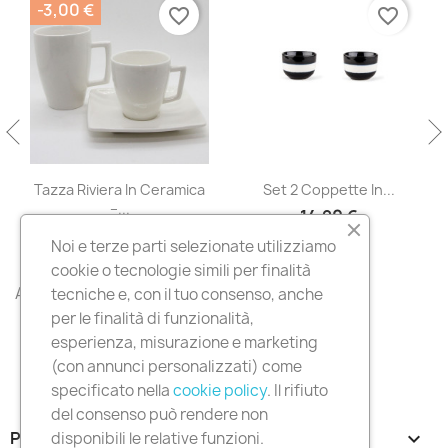
-3,00 €
favorite_border
favorite_border
Tazza Riviera In Ceramica
Set 2 Coppette In...
–...
14,90 €
3,90 €
6,90 €
Noi e terze parti selezionate utilizziamo
cookie o tecnologie simili per finalità
All products

tecniche e, con il tuo consenso, anche
per le finalità di funzionalità,
esperienza, misurazione e marketing
(con annunci personalizzati) come
specificato nella
cookie policy
. Il rifiuto
del consenso può rendere non
PRODOTTI

disponibili le relative funzioni.