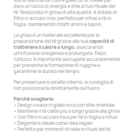
suo affascinante colore giallo ocra, ideale per
dare un tocco di energia e stile al tuo rituale del
tè. Realizzata in ghisa di alta qualità, è dotata di
filtro in acciaio inox, perfetto per infusi e tè in
foglia, mantenendo intatti aromi e sapori.
La ghisa è un materiale eccellente per la
preparazione del tè grazie alla sua
capacità di
trattenere il calore a lungo
, assicurando
un’infusione omogenea e prolungata. Dopo
l’utilizzo, è importante asciugarla accuratamente
per prevenire la formazione di ruggine e
garantirne la durata nel tempo.
Per preservare lo smalto interno, si consiglia di
non posizionarla direttamente sul fuoco.
Perché sceglierla:
• Design vivace in giallo ocra con stile orientale
• Mantiene il tè caldo più a lungo grazie alla ghisa
• Con filtro in acciaio inox per tè in foglia e infusi
• Elegante e ideale come idea regalo
• Perfetta per momenti di relax e rituali del tè