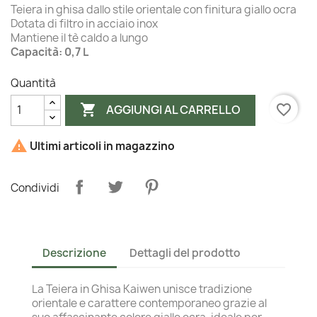
Teiera in ghisa dallo stile orientale con finitura giallo ocra
Dotata di filtro in acciaio inox
Mantiene il tè caldo a lungo
Capacità: 0,7 L
Quantità

favorite_border
AGGIUNGI AL CARRELLO

Ultimi articoli in magazzino
Condividi
Descrizione
Dettagli del prodotto
La Teiera in Ghisa Kaiwen unisce tradizione
orientale e carattere contemporaneo grazie al