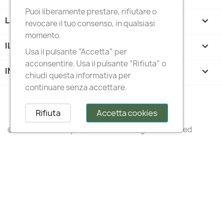
Puoi liberamente prestare, rifiutare o
LA NOSTRA AZIENDA

revocare il tuo consenso, in qualsiasi
momento.
IL TUO ACCOUNT

Usa il pulsante “Accetta” per
acconsentire. Usa il pulsante “Rifiuta” o
INFORMAZIONI NEGOZIO
keyboard_arrow_down
chiudi questa informativa per
continuare senza accettare.
Follow us
Rifiuta
Accetta cookies
© 2026 –
Italianstylediffusion®
– All Rights Reserved