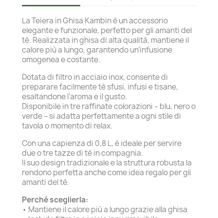
La Teiera in Ghisa Kambin è un accessorio
elegante e funzionale, perfetto per gli amanti del
tè. Realizzata in ghisa di alta qualità, mantiene il
calore più a lungo, garantendo un’infusione
omogenea e costante.
Dotata di filtro in acciaio inox, consente di
preparare facilmente tè sfusi, infusi e tisane,
esaltandone l’aroma e il gusto.
Disponibile in tre raffinate colorazioni – blu, nero o
verde – si adatta perfettamente a ogni stile di
tavola o momento di relax.
Con una capienza di 0,8 L, è ideale per servire
due o tre tazze di tè in compagnia.
Il suo design tradizionale e la struttura robusta la
rendono perfetta anche come idea regalo per gli
amanti del tè.
Perché sceglierla:
• Mantiene il calore più a lungo grazie alla ghisa