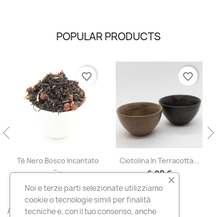
POPULAR PRODUCTS
favorite_border
favorite_border
Tè Nero Bosco Incantato
Ciotolina In Terracotta...
–...
6,90 €
9,90 €
Noi e terze parti selezionate utilizziamo
cookie o tecnologie simili per finalità
All products

tecniche e, con il tuo consenso, anche