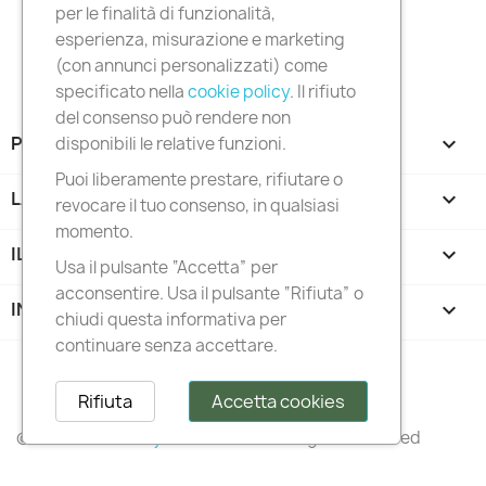
per le finalità di funzionalità,
esperienza, misurazione e marketing
(con annunci personalizzati) come
specificato nella
cookie policy
. Il rifiuto
del consenso può rendere non
PRODOTTI

disponibili le relative funzioni.
Puoi liberamente prestare, rifiutare o
LA NOSTRA AZIENDA

revocare il tuo consenso, in qualsiasi
momento.
IL TUO ACCOUNT

Usa il pulsante “Accetta” per
acconsentire. Usa il pulsante “Rifiuta” o
INFORMAZIONI NEGOZIO
keyboard_arrow_down
chiudi questa informativa per
continuare senza accettare.
Follow us
Rifiuta
Accetta cookies
© 2026 –
Italianstylediffusion®
– All Rights Reserved