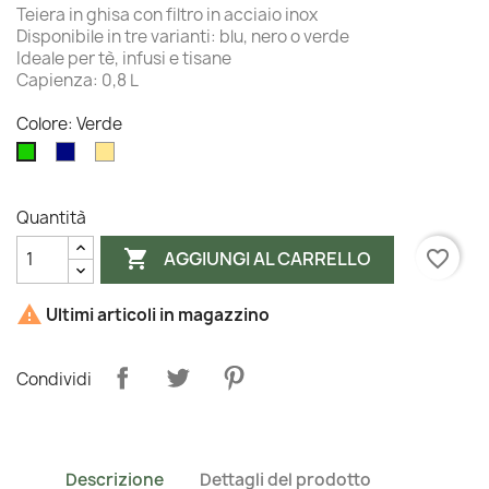
Teiera in ghisa con filtro in acciaio inox
Disponibile in tre varianti: blu, nero o verde
Ideale per tè, infusi e tisane
Capienza: 0,8 L
Colore: Verde
Blu
Oro
Verde
Quantità

favorite_border
AGGIUNGI AL CARRELLO

Ultimi articoli in magazzino
Condividi
Descrizione
Dettagli del prodotto