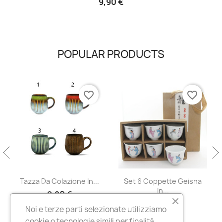
9,90 €
POPULAR PRODUCTS
favorite_border
favorite_border
 Da Colazione In...
Set 6 Coppette Geisha
Barattolo 
In...
9,90 €
34,90 €
6
Noi e terze parti selezionate utilizziamo
cookie o tecnologie simili per finalità