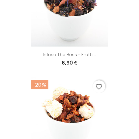
Infuso The Boss – Frutti...
8,90 €
-20%
favorite_border