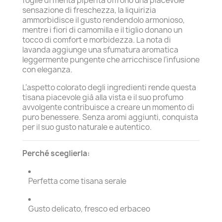
foglie di menta piperita offrono una piacevole
sensazione di freschezza, la liquirizia
ammorbidisce il gusto rendendolo armonioso,
mentre i fiori di camomilla e il tiglio donano un
tocco di comfort e morbidezza. La nota di
lavanda aggiunge una sfumatura aromatica
leggermente pungente che arricchisce l’infusione
con eleganza.
L’aspetto colorato degli ingredienti rende questa
tisana piacevole già alla vista e il suo profumo
avvolgente contribuisce a creare un momento di
puro benessere. Senza aromi aggiunti, conquista
per il suo gusto naturale e autentico.
Perché sceglierla:
Perfetta come tisana serale
Gusto delicato, fresco ed erbaceo