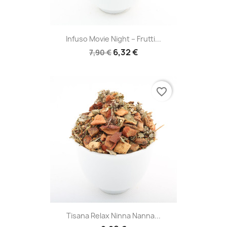
Infuso Movie Night – Frutti...
6,32 €
7,90 €
favorite_border
Tisana Relax Ninna Nanna...