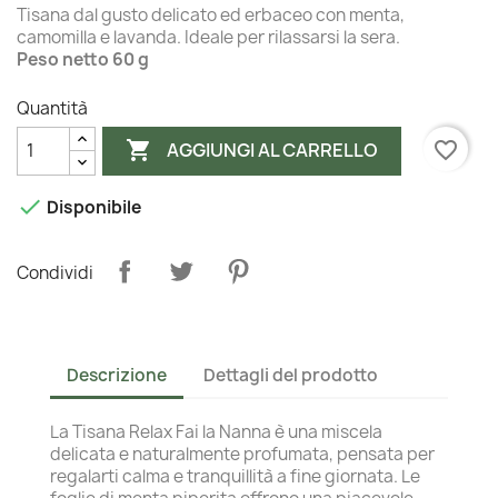
Tisana dal gusto delicato ed erbaceo con menta,
camomilla e lavanda. Ideale per rilassarsi la sera.
Peso netto 60 g
Quantità

favorite_border
AGGIUNGI AL CARRELLO

Disponibile
Condividi
Descrizione
Dettagli del prodotto
La Tisana Relax Fai la Nanna è una miscela
delicata e naturalmente profumata, pensata per
regalarti calma e tranquillità a fine giornata. Le