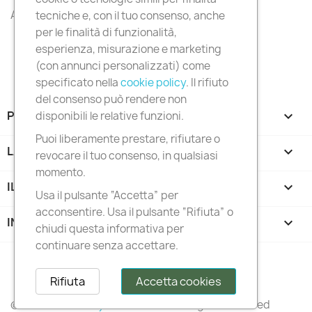
All products

tecniche e, con il tuo consenso, anche
per le finalità di funzionalità,
esperienza, misurazione e marketing
(con annunci personalizzati) come
specificato nella
cookie policy
. Il rifiuto
del consenso può rendere non
PRODOTTI

disponibili le relative funzioni.
Puoi liberamente prestare, rifiutare o
LA NOSTRA AZIENDA

revocare il tuo consenso, in qualsiasi
momento.
IL TUO ACCOUNT

Usa il pulsante “Accetta” per
acconsentire. Usa il pulsante “Rifiuta” o
INFORMAZIONI NEGOZIO
keyboard_arrow_down
chiudi questa informativa per
continuare senza accettare.
Follow us
Rifiuta
Accetta cookies
© 2026 –
Italianstylediffusion®
– All Rights Reserved