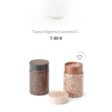
Tisana Digestiva Lacrime Di...
7,90 €
favorite_border