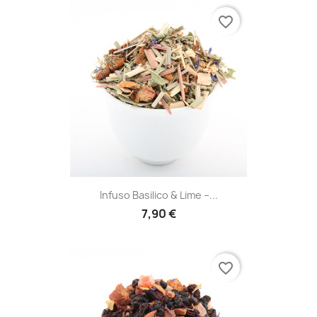
favorite_border
Infuso Basilico & Lime –...
7,90 €
favorite_border