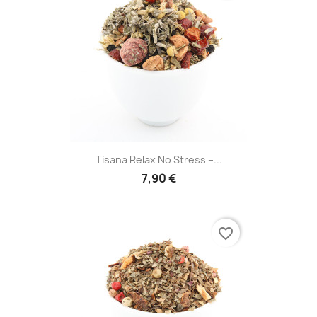
Tisana Relax No Stress –...
7,90 €
favorite_border