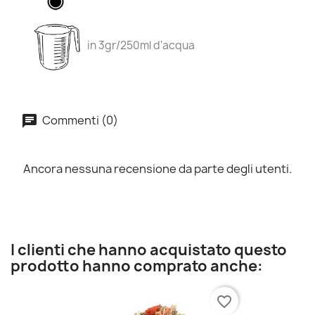
in 3gr/250ml d'acqua
Commenti (0)
Ancora nessuna recensione da parte degli utenti.
I clienti che hanno acquistato questo
prodotto hanno comprato anche:
favorite_border