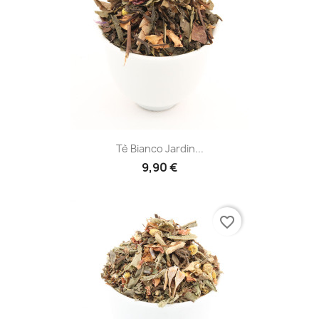
Tè Bianco Jardin...
9,90 €
favorite_border