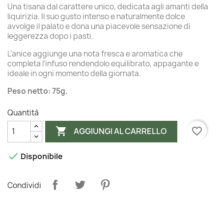
Una tisana dal carattere unico, dedicata agli amanti della
liquirizia. Il suo gusto intenso e naturalmente dolce
avvolge il palato e dona una piacevole sensazione di
leggerezza dopo i pasti.
L’anice aggiunge una nota fresca e aromatica che
completa l’infuso rendendolo equilibrato, appagante e
ideale in ogni momento della giornata.
Peso netto: 75g.
Quantità

favorite_border
AGGIUNGI AL CARRELLO

Disponibile
Condividi