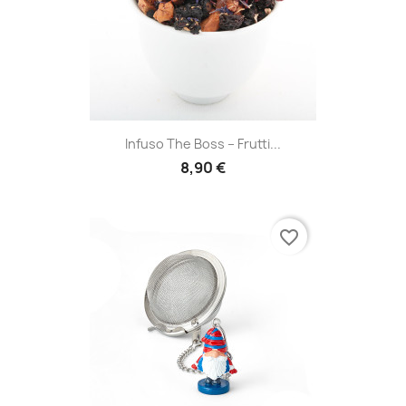
Infuso The Boss – Frutti...
8,90 €
favorite_border