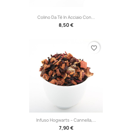
Colino Da Tè In Acciaio Con...
8,50 €
favorite_border
Infuso Hogwarts – Cannella,...
7,90 €