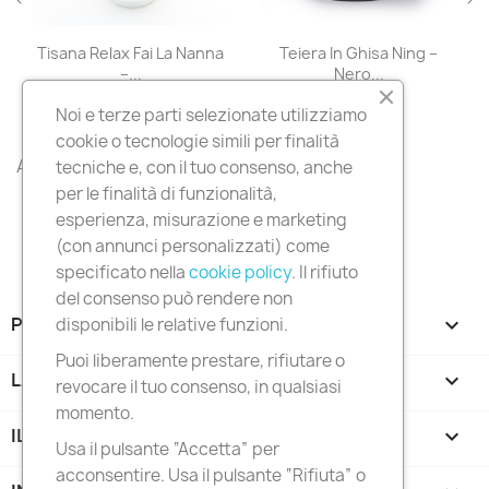
 Relax Fai La Nanna
Teiera In Ghisa Ning –
Tè Nero B
–...
Nero...
7,90 €
49,90 €
9
Noi e terze parti selezionate utilizziamo
cookie o tecnologie simili per finalità
All products

tecniche e, con il tuo consenso, anche
per le finalità di funzionalità,
esperienza, misurazione e marketing
(con annunci personalizzati) come
specificato nella
cookie policy
. Il rifiuto
del consenso può rendere non
PRODOTTI

disponibili le relative funzioni.
Puoi liberamente prestare, rifiutare o
LA NOSTRA AZIENDA

revocare il tuo consenso, in qualsiasi
momento.
IL TUO ACCOUNT

Usa il pulsante “Accetta” per
acconsentire. Usa il pulsante “Rifiuta” o