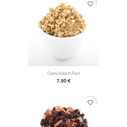
favorite_border
Camomilla In Fiori
7,90 €
favorite_border