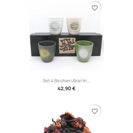
favorite_border
Set 4 Bicchieri Akari In...
42,90 €
favorite_border