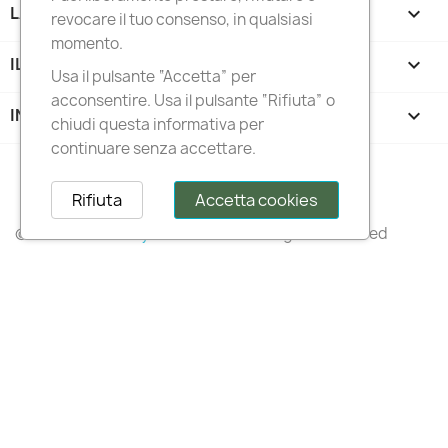
LA NOSTRA AZIENDA

revocare il tuo consenso, in qualsiasi
momento.
IL TUO ACCOUNT

Usa il pulsante “Accetta” per
acconsentire. Usa il pulsante “Rifiuta” o
INFORMAZIONI NEGOZIO
keyboard_arrow_down
chiudi questa informativa per
continuare senza accettare.
Follow us
Rifiuta
Accetta cookies
© 2026 –
Italianstylediffusion®
– All Rights Reserved