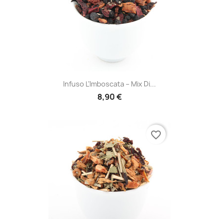
Infuso L’Imboscata – Mix Di...
8,90 €
favorite_border