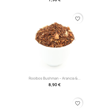
favorite_border
Rooibos Bushman – Arancia &...
8,90 €
favorite_border