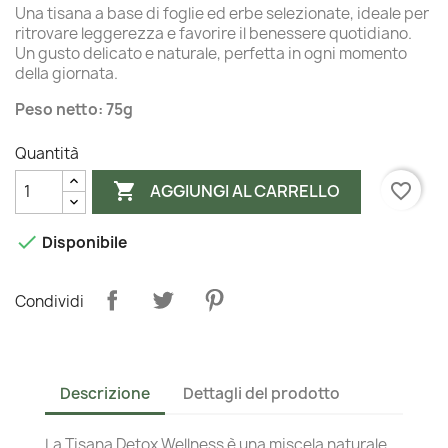
Una tisana a base di foglie ed erbe selezionate, ideale per
ritrovare leggerezza e favorire il benessere quotidiano.
Un gusto delicato e naturale, perfetta in ogni momento
della giornata.
Peso netto: 75g
Quantità

favorite_border
AGGIUNGI AL CARRELLO

Disponibile
Condividi
Descrizione
Dettagli del prodotto
La Tisana Detox Wellness è una miscela naturale