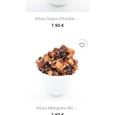
Infuso Sogno D’Estate –...
7,90 €
favorite_border
Infuso Melograno Blu –...
7,90 €