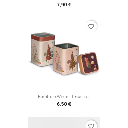
7,90 €
favorite_border
Barattolo Winter Trees In...
6,50 €
favorite_border