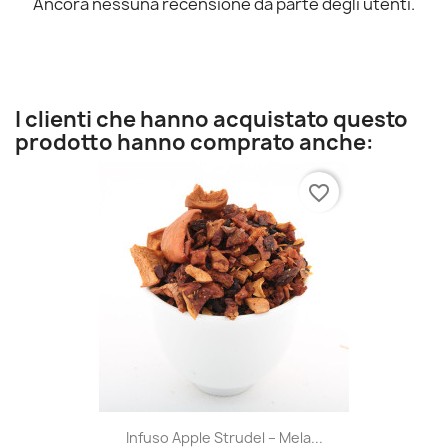
Ancora nessuna recensione da parte degli utenti.
I clienti che hanno acquistato questo
prodotto hanno comprato anche:
favorite_border
Infuso Apple Strudel – Mela...