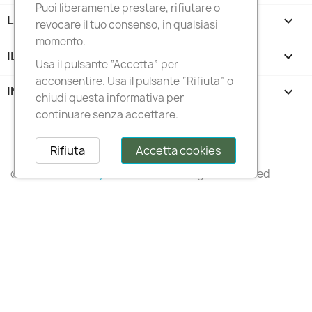
Puoi liberamente prestare, rifiutare o
LA NOSTRA AZIENDA

revocare il tuo consenso, in qualsiasi
momento.
IL TUO ACCOUNT

Usa il pulsante “Accetta” per
acconsentire. Usa il pulsante “Rifiuta” o
INFORMAZIONI NEGOZIO
keyboard_arrow_down
chiudi questa informativa per
continuare senza accettare.
Follow us
Rifiuta
Accetta cookies
© 2026 –
Italianstylediffusion®
– All Rights Reserved