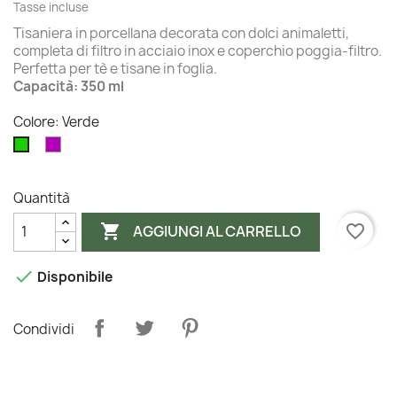
Tasse incluse
Tisaniera in porcellana decorata con dolci animaletti,
completa di filtro in acciaio inox e coperchio poggia-filtro.
Perfetta per tè e tisane in foglia.
Capacità: 350 ml
Colore: Verde
Viola
Verde
Quantità

favorite_border
AGGIUNGI AL CARRELLO

Disponibile
Condividi