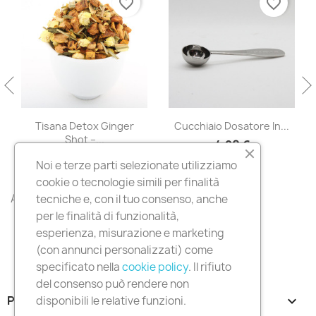
favorite_border
favorite_border
Tisana Detox Ginger
Cucchiaio Dosatore In...
Shot –...
4,90 €
7,90 €
Noi e terze parti selezionate utilizziamo
cookie o tecnologie simili per finalità
All products

tecniche e, con il tuo consenso, anche
per le finalità di funzionalità,
esperienza, misurazione e marketing
(con annunci personalizzati) come
specificato nella
cookie policy
. Il rifiuto
del consenso può rendere non
PRODOTTI

disponibili le relative funzioni.