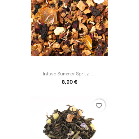
Infuso Summer Spritz –...
8,90 €
favorite_border