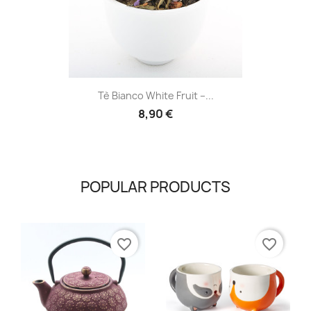
Tè Bianco White Fruit –...
8,90 €
POPULAR PRODUCTS
favorite_border
favorite_border