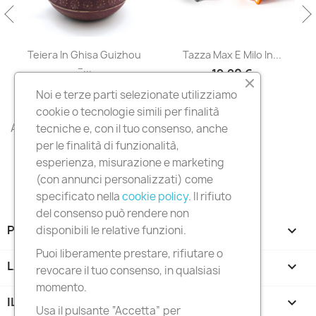
sa Guizhou
Tazza Max E Milo In...
Tazza Leah In Ce
–...
12,90 €
0 €
6,90 €
Noi e terze parti selezionate utilizziamo
cookie o tecnologie simili per finalità
All products

tecniche e, con il tuo consenso, anche
per le finalità di funzionalità,
esperienza, misurazione e marketing
(con annunci personalizzati) come
specificato nella
cookie policy
. Il rifiuto
del consenso può rendere non
PRODOTTI

disponibili le relative funzioni.
Puoi liberamente prestare, rifiutare o
LA NOSTRA AZIENDA

revocare il tuo consenso, in qualsiasi
momento.
IL TUO ACCOUNT

Usa il pulsante “Accetta” per