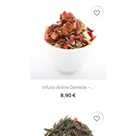
favorite_border
Infuso Anime Gemelle –...
8,90 €
favorite_border