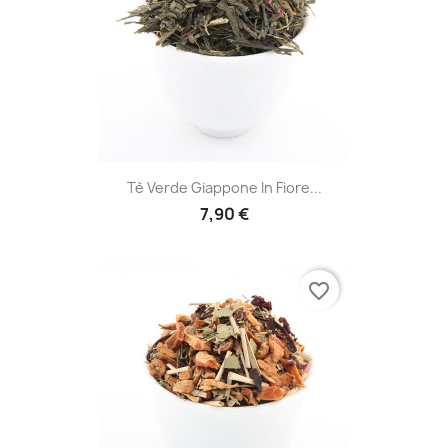
Tè Verde Giappone In Fiore...
7,90 €
favorite_border