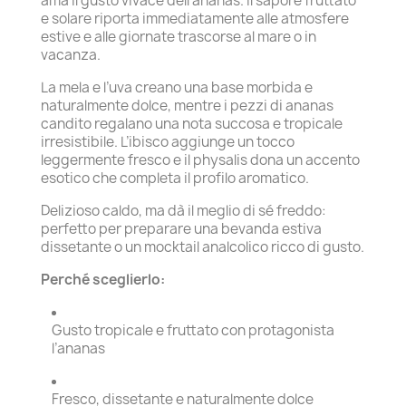
ama il gusto vivace dell’ananas. Il sapore fruttato
e solare riporta immediatamente alle atmosfere
estive e alle giornate trascorse al mare o in
vacanza.
La mela e l’uva creano una base morbida e
naturalmente dolce, mentre i pezzi di ananas
candito regalano una nota succosa e tropicale
irresistibile. L’ibisco aggiunge un tocco
leggermente fresco e il physalis dona un accento
esotico che completa il profilo aromatico.
Delizioso caldo, ma dà il meglio di sé freddo:
perfetto per preparare una bevanda estiva
dissetante o un mocktail analcolico ricco di gusto.
Perché sceglierlo:
Gusto tropicale e fruttato con protagonista
l’ananas
Fresco, dissetante e naturalmente dolce