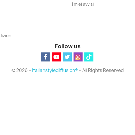
o
I miei avvisi
izioni
Follow us
© 2026 –
Italianstylediffusion®
– All Rights Reserved