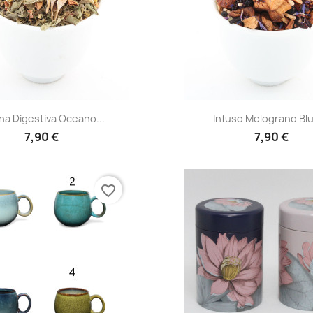
Anteprima
Anteprima


na Digestiva Oceano...
Infuso Melograno Blu 
7,90 €
7,90 €
favorite_border