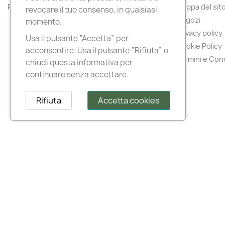
Più venduti
Mappa del sit
revocare il tuo consenso, in qualsiasi
Negozi
momento.
Privacy policy
Usa il pulsante “Accetta” per
Cookie Policy
acconsentire. Usa il pulsante “Rifiuta” o
Termini e Cond
chiudi questa informativa per
continuare senza accettare.
Rifiuta
Accetta cookies