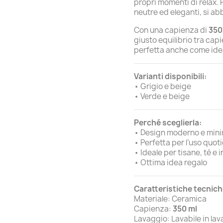
propri momenti di relax. 
neutre ed eleganti, si ab
Con una capienza di
350
giusto equilibrio tra capi
perfetta anche come idea
Varianti disponibili:
• Grigio e beige
• Verde e beige
Perché sceglierla:
• Design moderno e mini
• Perfetta per l’uso quot
• Ideale per tisane, tè e i
• Ottima idea regalo
Caratteristiche tecnich
Materiale: Ceramica
Capienza:
350 ml
Lavaggio: Lavabile in lav