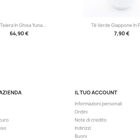
Anteprima
Anteprima


Teiera In Ghisa Yuna...
Tè Verde Giappone In Fi
64,90 €
7,90 €
 AZIENDA
IL TUO ACCOUNT
Informazioni personali
Ordini
curo
Note di credito
esso
Indirizzi
Buoni