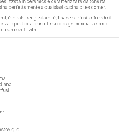
Realizzata in ceramica e caratterizzata da tonalità
bina perfettamente a qualsiasi cucina o tea corner.
 ml
, è ideale per gustare tè, tisane o infusi, offrendo il
enza e praticità d’uso. Il suo design minimal la rende
 regalo raffinata.
mal
idiano
nfusi
e:
astoviglie