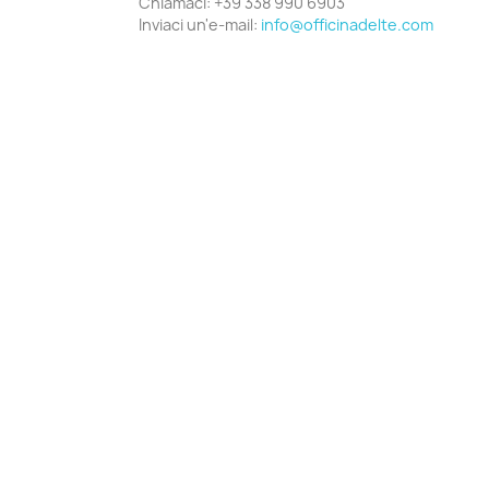
Chiamaci:
+39 338 990 6903
Inviaci un'e-mail:
info@officinadelte.com