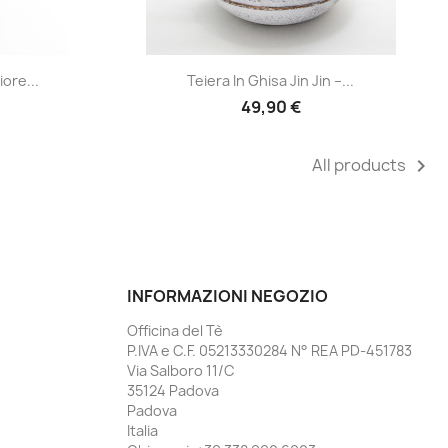
Anteprima

ore...
Teiera In Ghisa Jin Jin –...
49,90 €
All products

INFORMAZIONI NEGOZIO
Officina del Tè
P.IVA e C.F. 05213330284 N° REA PD-451783
Via Salboro 11/C
35124 Padova
Padova
Italia