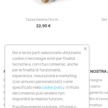
Anteprima

Tazza Geisha Oro In...
Set 
22,90 €
Noi e terze parti selezionate utilizziamo
cookie o tecnologie simili per finalità
tecniche e, con il tuo consenso, anche
per le finalità di funzionalità,
PRODOTTI
LA NOSTRA
esperienza, misurazione e marketing
Bomboniere
Consegna
(con annunci personalizzati) come
Collabora con noi
Chi siamo
specificato nella
cookie policy
. Il rifiuto
Eventi
Pagamento si
del consenso può rendere non
Offerte
Diritto di rec
disponibili le relative funzioni.
Nuovi prodotti
Contattaci
Puoi liberamente prestare, rifiutare o