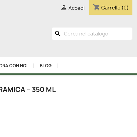
shopping_cart

Carrello
(0)
Accedi
search
ORA CON NOI
BLOG
RAMICA – 350 ML