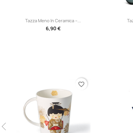
Anteprima

Tazza Meno In Ceramica –...
Taz
6,90 €
favorite_border