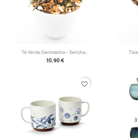
Anteprima

Tè Verde Genmaicha – Sencha...
Tisa
10,90 €
favorite_border