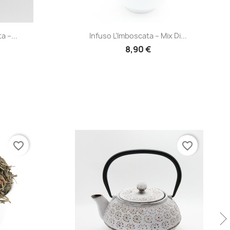
Anteprima

a –...
Infuso L’Imboscata – Mix Di...
8,90 €
favorite_border
favorite_border