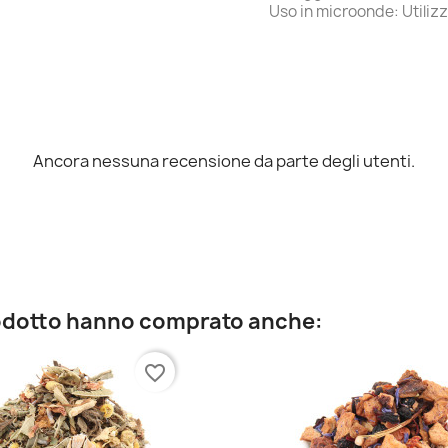
Uso in microonde: Utiliz
Ancora nessuna recensione da parte degli utenti.
prodotto hanno comprato anche:
favorite_border