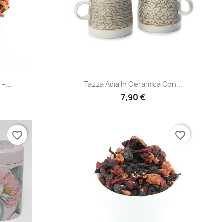
Anteprima

–...
Tazza Adia In Ceramica Con...
7,90 €
favorite_border
favorite_border