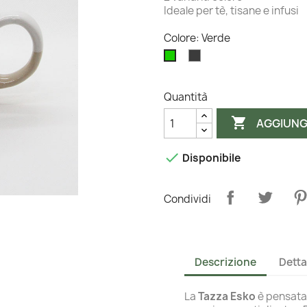
Ideale per tè, tisane e infusi
Colore: Verde
Grigio
Verde
Quantità

AGGIUNG

Disponibile
Condividi
Descrizione
Detta
La
Tazza Esko
è pensata 