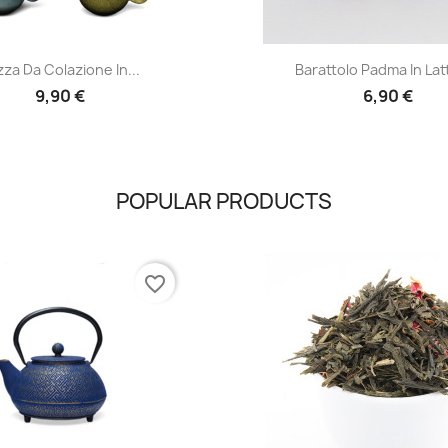
Anteprima
Anteprima


za Da Colazione In...
Barattolo Padma In Latt
9,90 €
6,90 €
POPULAR PRODUCTS
favorite_border