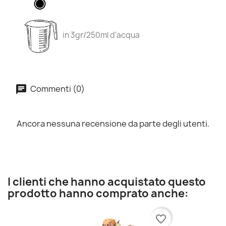
in 3gr/250ml d'acqua
Commenti (0)
Ancora nessuna recensione da parte degli utenti.
I clienti che hanno acquistato questo
prodotto hanno comprato anche:
favorite_border