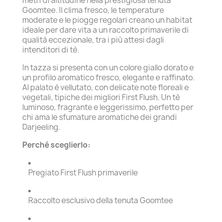
metri di altitudine nella prestigiosa tenuta
Goomtee. Il clima fresco, le temperature
moderate e le piogge regolari creano un habitat
ideale per dare vita a un raccolto primaverile di
qualità eccezionale, tra i più attesi dagli
intenditori di tè.
In tazza si presenta con un colore giallo dorato e
un profilo aromatico fresco, elegante e raffinato.
Al palato è vellutato, con delicate note floreali e
vegetali, tipiche dei migliori First Flush. Un tè
luminoso, fragrante e leggerissimo, perfetto per
chi ama le sfumature aromatiche dei grandi
Darjeeling.
Perché sceglierlo:
Pregiato First Flush primaverile
Raccolto esclusivo della tenuta Goomtee