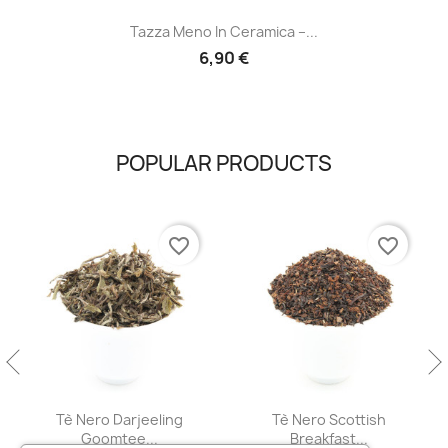
Tazza Meno In Ceramica –...
6,90 €
POPULAR PRODUCTS
favorite_border
favorite_border
Tè Nero Darjeeling
Tè Nero Scottish
Goomtee...
Breakfast...