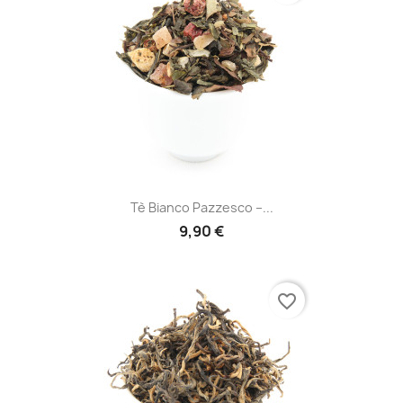
Tè Bianco Pazzesco –...
9,90 €
favorite_border