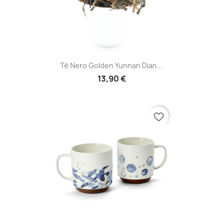
Tè Nero Golden Yunnan Dian...
13,90 €
favorite_border