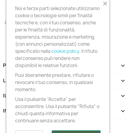
12,90 €
6,90 €
Noi e terze parti selezionate utilizziamo
cookie o tecnologie simili per finalità
All products

tecniche e, con il tuo consenso, anche
per le finalità di funzionalità,
esperienza, misurazione e marketing
(con annunci personalizzati) come
specificato nella
cookie policy
. Il rifiuto
del consenso può rendere non
PRODOTTI

disponibili le relative funzioni.
Puoi liberamente prestare, rifiutare o
LA NOSTRA AZIENDA

revocare il tuo consenso, in qualsiasi
momento.
IL TUO ACCOUNT

Usa il pulsante “Accetta” per
acconsentire. Usa il pulsante “Rifiuta” o
INFORMAZIONI NEGOZIO
keyboard_arrow_down
chiudi questa informativa per
continuare senza accettare.
Follow us