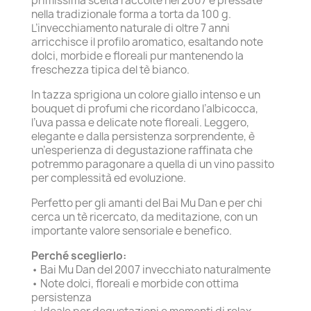
primissima scelta raccolte nel 2007 e pressate
nella tradizionale forma a torta da 100 g.
L’invecchiamento naturale di oltre 7 anni
arricchisce il profilo aromatico, esaltando note
dolci, morbide e floreali pur mantenendo la
freschezza tipica del tè bianco.
In tazza sprigiona un colore giallo intenso e un
bouquet di profumi che ricordano l’albicocca,
l’uva passa e delicate note floreali. Leggero,
elegante e dalla persistenza sorprendente, è
un’esperienza di degustazione raffinata che
potremmo paragonare a quella di un vino passito
per complessità ed evoluzione.
Perfetto per gli amanti del Bai Mu Dan e per chi
cerca un tè ricercato, da meditazione, con un
importante valore sensoriale e benefico.
Perché sceglierlo:
• Bai Mu Dan del 2007 invecchiato naturalmente
• Note dolci, floreali e morbide con ottima
persistenza