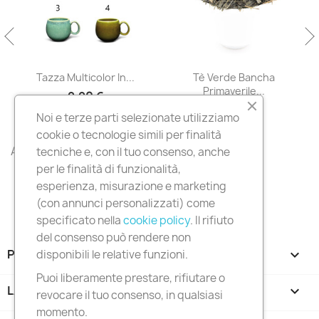
Tazza Multicolor In...
Tè Verde Bancha
Primaverile...
9,90 €
11,90 €
Noi e terze parti selezionate utilizziamo
cookie o tecnologie simili per finalità
All products

tecniche e, con il tuo consenso, anche
per le finalità di funzionalità,
esperienza, misurazione e marketing
(con annunci personalizzati) come
specificato nella
cookie policy
. Il rifiuto
del consenso può rendere non
PRODOTTI

disponibili le relative funzioni.
Puoi liberamente prestare, rifiutare o
LA NOSTRA AZIENDA

revocare il tuo consenso, in qualsiasi
momento.