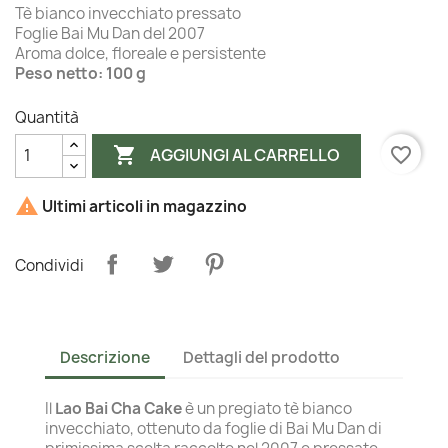
Tè bianco invecchiato pressato
Foglie Bai Mu Dan del 2007
Aroma dolce, floreale e persistente
Peso netto: 100 g
Quantità

favorite_border
AGGIUNGI AL CARRELLO

Ultimi articoli in magazzino
Condividi
Descrizione
Dettagli del prodotto
Il
Lao Bai Cha Cake
è un pregiato tè bianco
invecchiato, ottenuto da foglie di Bai Mu Dan di