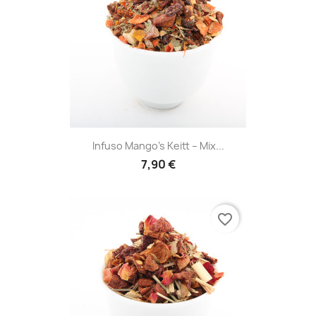
Infuso Mango’s Keitt – Mix...
7,90 €
favorite_border