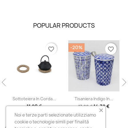
POPULAR PRODUCTS
-20%
favorite_border
favorite_border
Sottoteiera In Corda...
Tisaniera Indigo In...
11,90 €
14,32 €
17,90 €
Noi e terze parti selezionate utilizziamo
cookie o tecnologie simili per finalità