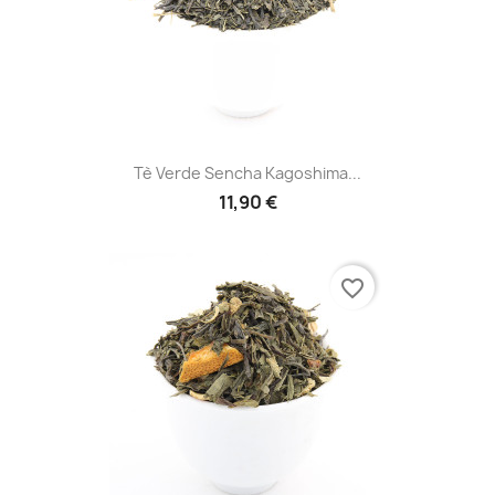
Tè Verde Sencha Kagoshima...
11,90 €
favorite_border