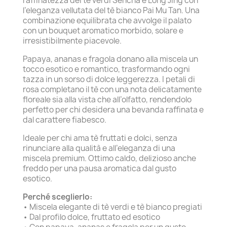
raffinatezza dei tè verdi Sencha e Long Jing con
l’eleganza vellutata del tè bianco Pai Mu Tan. Una
combinazione equilibrata che avvolge il palato
con un bouquet aromatico morbido, solare e
irresistibilmente piacevole.
Papaya, ananas e fragola donano alla miscela un
tocco esotico e romantico, trasformando ogni
tazza in un sorso di dolce leggerezza. I petali di
rosa completano il tè con una nota delicatamente
floreale sia alla vista che all’olfatto, rendendolo
perfetto per chi desidera una bevanda raffinata e
dal carattere fiabesco.
Ideale per chi ama tè fruttati e dolci, senza
rinunciare alla qualità e all’eleganza di una
miscela premium. Ottimo caldo, delizioso anche
freddo per una pausa aromatica dal gusto
esotico.
Perché sceglierlo:
• Miscela elegante di tè verdi e tè bianco pregiati
• Dal profilo dolce, fruttato ed esotico