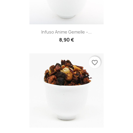
Infuso Anime Gemelle –...
8,90 €
favorite_border