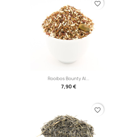
favorite_border
Rooibos Bounty Al...
7,90 €
favorite_border