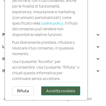
All products

tecniche e, con il tuo consenso, anche
per le finalità di funzionalità,
esperienza, misurazione e marketing
(con annunci personalizzati) come
specificato nella
cookie policy
. Il rifiuto
del consenso può rendere non
PRODOTTI

disponibili le relative funzioni.
Puoi liberamente prestare, rifiutare o
LA NOSTRA AZIENDA

revocare il tuo consenso, in qualsiasi
momento.
IL TUO ACCOUNT

Usa il pulsante “Accetta” per
acconsentire. Usa il pulsante “Rifiuta” o
INFORMAZIONI NEGOZIO
keyboard_arrow_down
chiudi questa informativa per
continuare senza accettare.
Follow us
Rifiuta
Accetta cookies
© 2026 –
Italianstylediffusion®
– All Rights Reserved