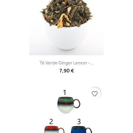
Tè Verde Ginger Lemon –...
7,90 €
favorite_border