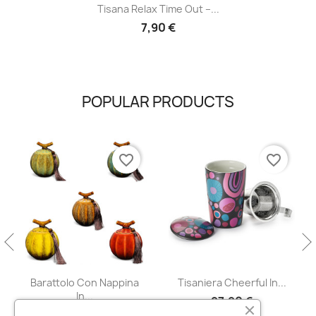
Tisana Relax Time Out –...
7,90 €
POPULAR PRODUCTS
favorite_border
favorite_border
Barattolo Con Nappina
Tisaniera Cheerful In...
In...
27,90 €
17,90 €