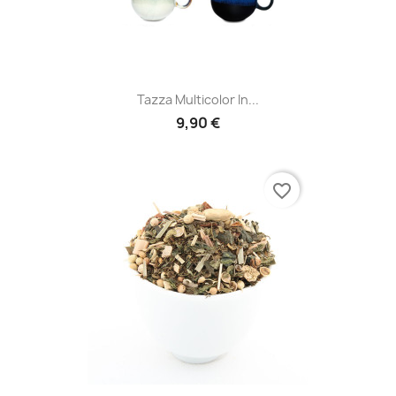
Tazza Multicolor In...
9,90 €
favorite_border