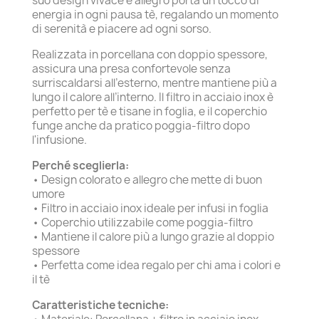
suo design vivace e allegro porta un tocco di
energia in ogni pausa tè, regalando un momento
di serenità e piacere ad ogni sorso.
Realizzata in porcellana con doppio spessore,
assicura una presa confortevole senza
surriscaldarsi all’esterno, mentre mantiene più a
lungo il calore all’interno. Il filtro in acciaio inox è
perfetto per tè e tisane in foglia, e il coperchio
funge anche da pratico poggia-filtro dopo
l'infusione.
Perché sceglierla:
• Design colorato e allegro che mette di buon
umore
• Filtro in acciaio inox ideale per infusi in foglia
• Coperchio utilizzabile come poggia-filtro
• Mantiene il calore più a lungo grazie al doppio
spessore
• Perfetta come idea regalo per chi ama i colori e
il tè
Caratteristiche tecniche: