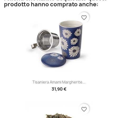
prodotto hanno comprato anche:
favorite_border
Tisaniera Amami Margherite...
31,90 €
favorite_border