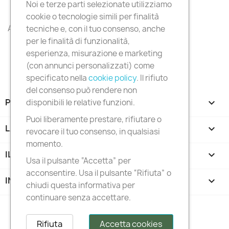
Noi e terze parti selezionate utilizziamo
cookie o tecnologie simili per finalità
All products

tecniche e, con il tuo consenso, anche
per le finalità di funzionalità,
esperienza, misurazione e marketing
(con annunci personalizzati) come
specificato nella
cookie policy
. Il rifiuto
del consenso può rendere non
PRODOTTI

disponibili le relative funzioni.
Puoi liberamente prestare, rifiutare o
LA NOSTRA AZIENDA

revocare il tuo consenso, in qualsiasi
momento.
IL TUO ACCOUNT

Usa il pulsante “Accetta” per
acconsentire. Usa il pulsante “Rifiuta” o
INFORMAZIONI NEGOZIO
keyboard_arrow_down
chiudi questa informativa per
continuare senza accettare.
Follow us
Rifiuta
Accetta cookies