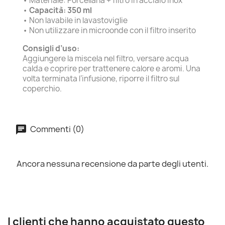
• Materiale: Porcellana + filtro in acciaio inox
•
Capacità: 350 ml
• Non lavabile in lavastoviglie
• Non utilizzare in microonde con il filtro inserito
Consigli d’uso:
Aggiungere la miscela nel filtro, versare acqua
calda e coprire per trattenere calore e aromi. Una
volta terminata l’infusione, riporre il filtro sul
coperchio.
Commenti (0)
Ancora nessuna recensione da parte degli utenti.
I clienti che hanno acquistato questo